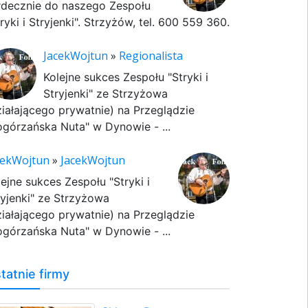
rdecznie do naszego Zespołu
ryki i Stryjenki". Strzyżów, tel. 600 559 360.
JacekWojtun
»
Regionalista
Kolejne sukces Zespołu "Stryki i
Stryjenki" ze Strzyżowa
ziałającego prywatnie) na Przeglądzie
ogórzańska Nuta" w Dynowie - ...
cekWojtun
»
JacekWojtun
lejne sukces Zespołu "Stryki i
ryjenki" ze Strzyżowa
ziałającego prywatnie) na Przeglądzie
ogórzańska Nuta" w Dynowie - ...
tatnie firmy