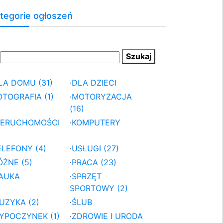
tegorie ogłoszeń
LA DOMU (31)
·
DLA DZIECI
OTOGRAFIA (1)
·
MOTORYZACJA
(16)
IERUCHOMOŚCI
·
KOMPUTERY
)
ELEFONY (4)
·
USŁUGI (27)
ÓŻNE (5)
·
PRACA (23)
AUKA
·
SPRZĘT
SPORTOWY (2)
UZYKA (2)
·
ŚLUB
YPOCZYNEK (1)
·
ZDROWIE I URODA