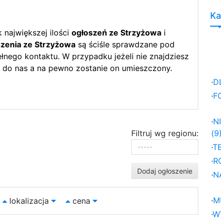
Ka
największej ilości
ogłoszeń ze Strzyżowa
i
zenia ze Strzyżowa
są ściśle sprawdzane pod
nego kontaktu. W przypadku jeżeli nie znajdziesz
 do nas a na pewno zostanie on umieszczony.
·
D
·
F
·
N
Filtruj wg regionu:
(9
·
T
·
R
Dodaj ogłoszenie
·
N
·
M
lokalizacja
cena
·
W