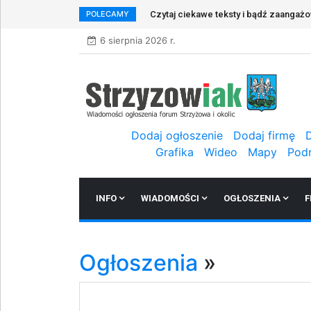
POLECAMY
Zapraszamy do rejestracji w naszym s
6 sierpnia 2026 r.
Dodaj ogłoszenie
Dodaj firmę
Grafika
Wideo
Mapy
Pod
INFO
WIADOMOŚCI
OGŁOSZENIA
F
Ogłoszenia
»