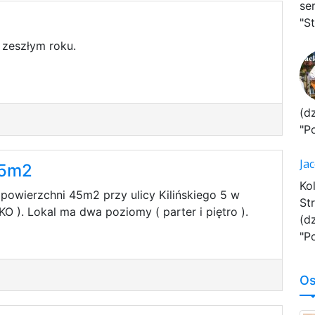
se
"St
zeszłym roku.
(d
"P
Ja
45m2
Ko
powierzchni 45m2 przy ulicy Kilińskiego 5 w
St
O ). Lokal ma dwa poziomy ( parter i piętro ).
(d
"P
Os