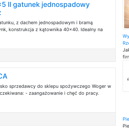
x5 II gatunek jednospadowy
ż
gatunku, z dachem jednospadowym i bramą
nk, konstrukcja z kątownika 40x40. Idealny na
Wy
Rz
Ja
fir
CA
wisko sprzedawcy do sklepu spożywczego Woger w
zekiwana: - zaangażowanie i chęć do pracy.
Pi
Pi