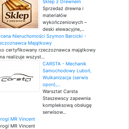
Sklep z Drewnem
Sprzedaż drewna i
materiałów
wykończeniowych –
deski elewacyjne,...
cena Nieruchomości Szymon Barcicki -
eczoznawca Majątkowy
ko certyfikowany rzeczoznawca majątkowy
ma realizuje wszyst...
CARSTA - Mechanik
Samochodowy Luboń,
Wulkanizacja (serwis
opon),...
Warsztat Carsta
Staszewscy zapewnia
kompleksową obsługę
serwisow...
erogi MR Vincent
erogi MR Vincent