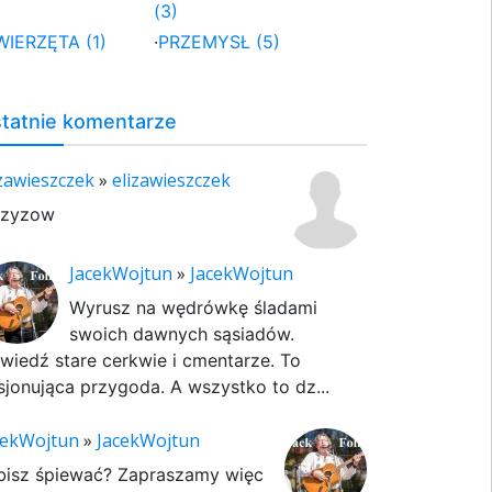
(3)
WIERZĘTA (1)
·
PRZEMYSŁ (5)
tatnie komentarze
izawieszczek
»
elizawieszczek
rzyzow
JacekWojtun
»
JacekWojtun
Wyrusz na wędrówkę śladami
swoich dawnych sąsiadów.
wiedź stare cerkwie i cmentarze. To
sjonująca przygoda. A wszystko to dz...
cekWojtun
»
JacekWojtun
bisz śpiewać? Zapraszamy więc