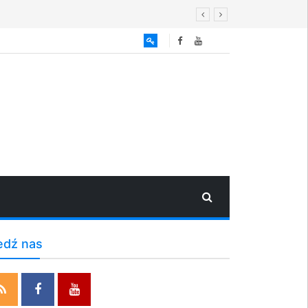
edź nas