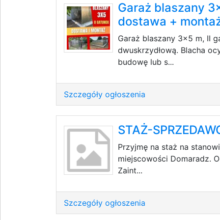
Garaż blaszany 3
dostawa + monta
Garaż blaszany 3×5 m, II 
dwuskrzydłową. Blacha ocy
budowę lub s...
Szczegóły ogłoszenia
STAŻ-SPRZEDAW
Przyjmę na staż na stano
miejscowości Domaradz. Oc
Zaint...
Szczegóły ogłoszenia