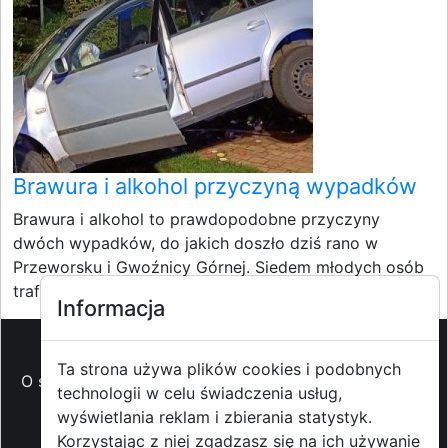
Brawura i alkohol przyczyną wypadków
Brawura i alkohol to prawdopodobne przyczyny
dwóch wypadków, do jakich doszło dziś rano w
Przeworsku i Gwoźnicy Górnej. Siedem młodych osób
trafiło do...
Informacja
Ta strona używa plików cookies i podobnych
O strzyzowiak.pl
-
Reklama
-
Pomoc (FAQ)
-
Patronat
technologii w celu świadczenia usług,
medialny
-
Prawa autorskie
-
Redakcja i
wyświetlania reklam i zbierania statystyk.
kontakt
-
Współpraca z mediami
Korzystając z niej zgadzasz się na ich używanie