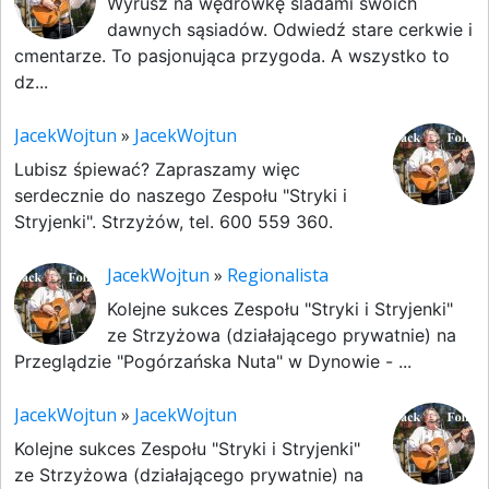
Wyrusz na wędrówkę śladami swoich
dawnych sąsiadów. Odwiedź stare cerkwie i
cmentarze. To pasjonująca przygoda. A wszystko to
dz...
JacekWojtun
»
JacekWojtun
Lubisz śpiewać? Zapraszamy więc
serdecznie do naszego Zespołu "Stryki i
Stryjenki". Strzyżów, tel. 600 559 360.
JacekWojtun
»
Regionalista
Kolejne sukces Zespołu "Stryki i Stryjenki"
ze Strzyżowa (działającego prywatnie) na
Przeglądzie "Pogórzańska Nuta" w Dynowie - ...
JacekWojtun
»
JacekWojtun
Kolejne sukces Zespołu "Stryki i Stryjenki"
ze Strzyżowa (działającego prywatnie) na