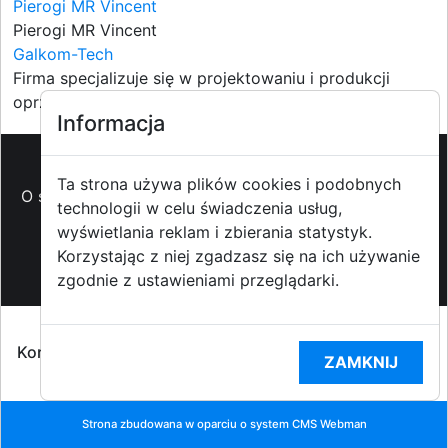
Pierogi MR Vincent
Pierogi MR Vincent
Galkom-Tech
Firma specjalizuje się w projektowaniu i produkcji
oprzyrządowan...
Informacja
Ta strona używa plików cookies i podobnych
O strzyzowiak.pl
-
Reklama
-
Pomoc (FAQ)
-
Patronat
technologii w celu świadczenia usług,
medialny
-
Prawa autorskie
-
Redakcja i
wyświetlania reklam i zbierania statystyk.
kontakt
-
Współpraca z mediami
Korzystając z niej zgadzasz się na ich używanie
zgodnie z ustawieniami przeglądarki.
Copyright ©2009-2014 strzyzowiak.pl,
Korzystanie z Portalu oznacza akceptacją
Regulaminu
ZAMKNIJ
portalu
oraz
Polityką prywatności RODO
Strona zbudowana w oparciu o system CMS
Webman