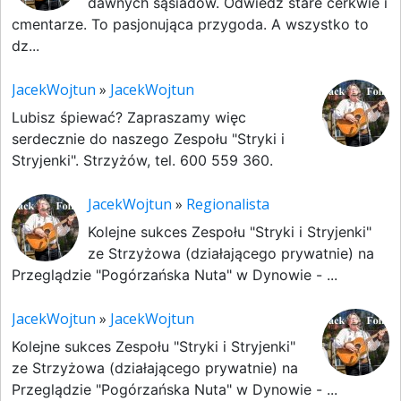
dawnych sąsiadów. Odwiedź stare cerkwie i
cmentarze. To pasjonująca przygoda. A wszystko to
dz...
JacekWojtun
»
JacekWojtun
Lubisz śpiewać? Zapraszamy więc
serdecznie do naszego Zespołu "Stryki i
Stryjenki". Strzyżów, tel. 600 559 360.
JacekWojtun
»
Regionalista
Kolejne sukces Zespołu "Stryki i Stryjenki"
ze Strzyżowa (działającego prywatnie) na
Przeglądzie "Pogórzańska Nuta" w Dynowie - ...
JacekWojtun
»
JacekWojtun
Kolejne sukces Zespołu "Stryki i Stryjenki"
ze Strzyżowa (działającego prywatnie) na
Przeglądzie "Pogórzańska Nuta" w Dynowie - ...