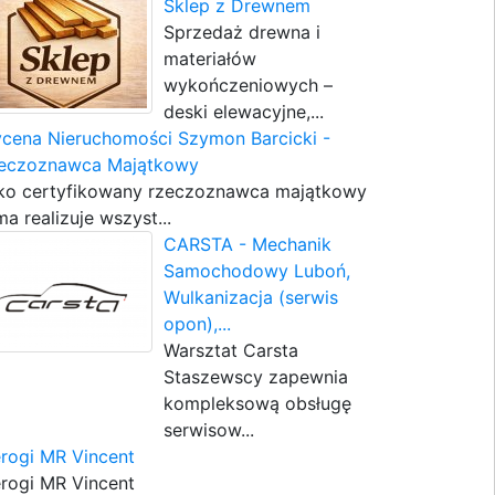
Sklep z Drewnem
Sprzedaż drewna i
materiałów
wykończeniowych –
deski elewacyjne,...
cena Nieruchomości Szymon Barcicki -
eczoznawca Majątkowy
ko certyfikowany rzeczoznawca majątkowy
ma realizuje wszyst...
CARSTA - Mechanik
Samochodowy Luboń,
Wulkanizacja (serwis
opon),...
Warsztat Carsta
Staszewscy zapewnia
kompleksową obsługę
serwisow...
erogi MR Vincent
erogi MR Vincent