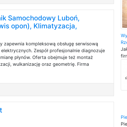
ik Samochodowy Luboń,
wis opon), Klimatyzacja,
Wy
Rz
cy zapewnia kompleksową obsługę serwisową
Ja
lektrycznych. Zespół profesjonalnie diagnozuje
fir
wymianę płynów. Oferta obejmuje też montaż
yzacji, wulkanizację oraz geometrię. Firma
t
Pi
Pi