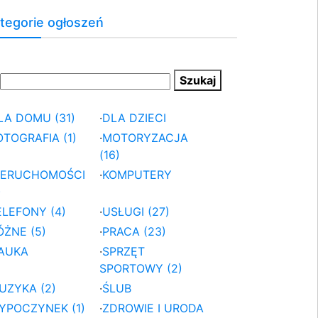
tegorie ogłoszeń
LA DOMU (31)
·
DLA DZIECI
OTOGRAFIA (1)
·
MOTORYZACJA
(16)
IERUCHOMOŚCI
·
KOMPUTERY
)
ELEFONY (4)
·
USŁUGI (27)
ÓŻNE (5)
·
PRACA (23)
AUKA
·
SPRZĘT
SPORTOWY (2)
UZYKA (2)
·
ŚLUB
YPOCZYNEK (1)
·
ZDROWIE I URODA