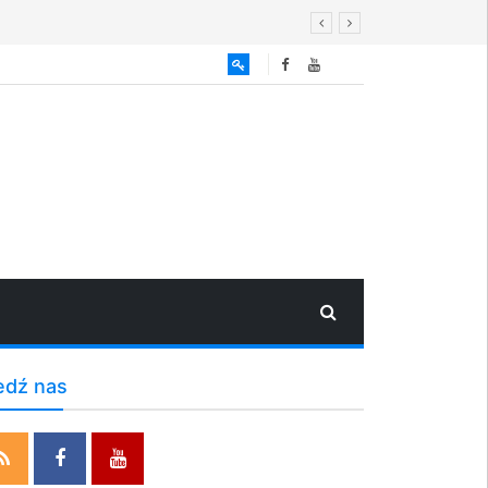
edź nas