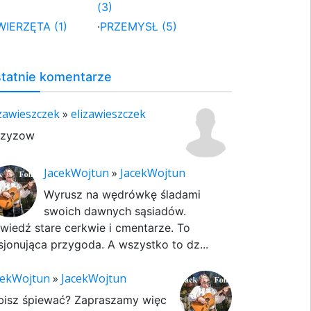
(3)
WIERZĘTA (1)
·
PRZEMYSŁ (5)
tatnie komentarze
izawieszczek
»
elizawieszczek
rzyzow
JacekWojtun
»
JacekWojtun
Wyrusz na wędrówkę śladami
swoich dawnych sąsiadów.
wiedź stare cerkwie i cmentarze. To
sjonująca przygoda. A wszystko to dz...
cekWojtun
»
JacekWojtun
bisz śpiewać? Zapraszamy więc