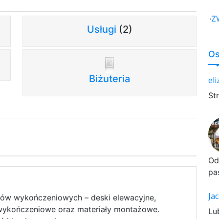
·
Z
Usługi
(2)
Os
Biżuteria
el
St
Od
pa
Ja
łów wykończeniowych – deski elewacyjne,
y wykończeniowe oraz materiały montażowe.
Lu