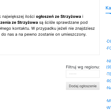
Ka
największej ilości
ogłoszeń ze Strzyżowa
i
zenia ze Strzyżowa
są ściśle sprawdzane pod
nego kontaktu. W przypadku jeżeli nie znajdziesz
 do nas a na pewno zostanie on umieszczony.
·
D
·
F
·
N
Filtruj wg regionu:
(9
·
T
·
R
Dodaj ogłoszenie
·
N
·
M
·
W