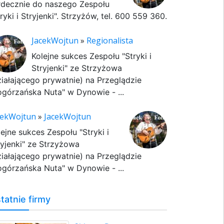
rdecznie do naszego Zespołu
ryki i Stryjenki". Strzyżów, tel. 600 559 360.
JacekWojtun
»
Regionalista
Kolejne sukces Zespołu "Stryki i
Stryjenki" ze Strzyżowa
ziałającego prywatnie) na Przeglądzie
ogórzańska Nuta" w Dynowie - ...
cekWojtun
»
JacekWojtun
lejne sukces Zespołu "Stryki i
ryjenki" ze Strzyżowa
ziałającego prywatnie) na Przeglądzie
ogórzańska Nuta" w Dynowie - ...
tatnie firmy