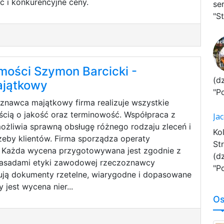
ć i konkurencyjne ceny.
se
"St
ości Szymon Barcicki -
(d
jątkowy
"P
znawca majątkowy firma realizuje wszystkie
ścią o jakość oraz terminowość. Współpraca z
Ja
żliwia sprawną obsługę różnego rodzaju zleceń i
Ko
eby klientów. Firma sporządza operaty
St
. Każda wycena przygotowywana jest zgodnie z
(d
zasadami etyki zawodowej rzeczoznawcy
"P
ują dokumenty rzetelne, wiarygodne i dopasowane
 jest wycena nier...
Os