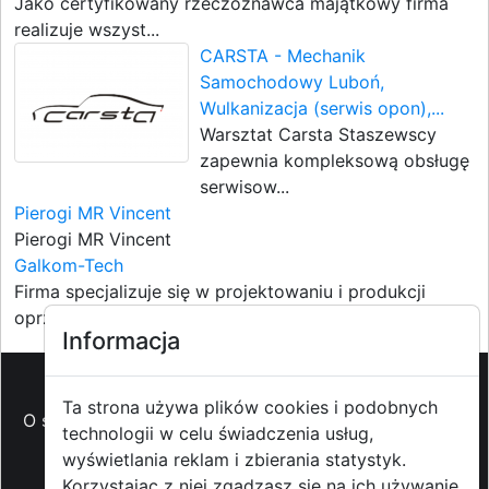
Jako certyfikowany rzeczoznawca majątkowy firma
realizuje wszyst...
CARSTA - Mechanik
Samochodowy Luboń,
Wulkanizacja (serwis opon),...
Warsztat Carsta Staszewscy
zapewnia kompleksową obsługę
serwisow...
Pierogi MR Vincent
Pierogi MR Vincent
Galkom-Tech
Firma specjalizuje się w projektowaniu i produkcji
oprzyrządowan...
Informacja
Ta strona używa plików cookies i podobnych
O strzyzowiak.pl
-
Reklama
-
Pomoc (FAQ)
-
Patronat
technologii w celu świadczenia usług,
medialny
-
Prawa autorskie
-
Redakcja i
wyświetlania reklam i zbierania statystyk.
kontakt
-
Współpraca z mediami
Korzystając z niej zgadzasz się na ich używanie