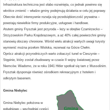
Infrastruktura techniczna jest słabo rozwinięta, co jednak powinno się
wkrótce zmienić – władze gminy podejmują działania w celu jej poprawy.
Obecnie dość intensywnie rozwija się przedsiębiorczość prywatna –
powstają niewielkie firmy produkcyjne, usługowe i handlowe.
Atutem gminy Frysztak jest przyroda – leży w obrębie Czarnirzecko –
Strzyżowskim Parku Krajobrazowym, a aż 40% całej powierzchni gminy
stanowią obszary chronione. Wśród wielu atrakcji wartych uwagi turysty
wymienić można przełom Wisłoka, rezerwat na Górze Chełm.
Oprócz atrakcji przyrodniczych warto zobaczyć tunel w Cieszynie –
Stępinie, który został zbudowany w czasie II wojny światowej przez
Niemców. Wiadomo, że w roku 1941 Hitler spotkał się tam z Mussolinim.
Frysztak dysponuje również ośrodkiem rekreacyjnym z hotelem i
odkrytym basenem.
Gmina Niebylec
Gmina Niebylec położona w
południowo – wschodniej części