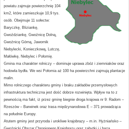
powiatu zajmuje powierzchnię 104
km2, które zamieszkuje 10,9 tys.
osób. Obejmuje 11 sołectw:
Baryczkę, Bliziankę,
Gwoździankę, Gwoźnicę Dolną,
Gwoźnicę Górną, Jawornik
Niebylecki, Konieczkową, Lutczę,
Małówkę, Niebylec i Połomię.
Gmina ma charakter rolniczy – dominuje uprawa zbóż i ziemniaków oraz
hodowla bydła. We wsi Połomia aż 100 ha powierzchni zajmują plantacje
malin.
Mimo rolniczego charakteru gminy i braku zakładów przemysłowych
infrastruktura techniczna jest dość dobrze rozwinięta. Wpływ na to z
pewnością ma fakt, iż przez gminę biegnie droga krajowa nr 9: Radom –
Rzeszów – Barwinek oraz trasa międzynarodowa E – 371 prowadząca
na południe Europy.
Atutem gminy jest przyroda i urokliwe krajobrazy –
m.in. Hyżniańsko –
Gwoźnicki Obszar Chronionego Krajobrazu oraz zabytki i i baza