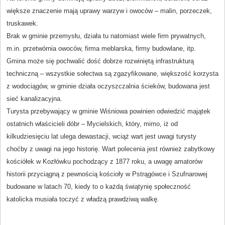
większe znaczenie mają uprawy warzyw i owoców – malin, porzeczek,
truskawek.
Brak w gminie przemysłu, działa tu natomiast wiele firm prywatnych,
m.in. przetwórnia owoców, firma meblarska, firmy budowlane, itp.
Gmina może się pochwalić dość dobrze rozwiniętą infrastrukturą
techniczną – wszystkie sołectwa są zgazyfikowane, większość korzysta
z wodociągów, w gminie działa oczyszczalnia ścieków, budowana jest
sieć kanalizacyjna.
Turysta przebywający w gminie Wiśniowa powinien odwiedzić majątek
ostatnich właścicieli dóbr – Mycielskich, który, mimo, iż od
kilkudziesięciu lat ulega dewastacji, wciąż wart jest uwagi turysty
choćby z uwagi na jego historię. Wart polecenia jest również zabytkowy
kościółek w Kozłówku pochodzący z 1877 roku, a uwagę amatorów
historii przyciągną z pewnością kościoły w Pstrągówce i Szufnarowej
budowane w latach 70, kiedy to o każdą świątynię społeczność
katolicka musiała toczyć z władzą prawdziwą walkę.