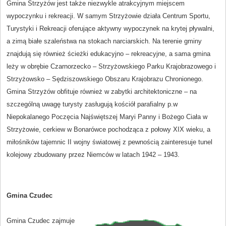
Gmina Strzyżów jest także niezwykle atrakcyjnym miejscem
wypoczynku i rekreacji. W samym Strzyżowie działa Centrum Sportu,
Turystyki i Rekreacji oferujące aktywny wypoczynek na krytej pływalni,
a zimą białe szaleństwa na stokach narciarskich. Na terenie gminy
znajdują się również ścieżki edukacyjno – rekreacyjne, a sama gmina
leży w obrębie Czarnorzecko – Strzyżowskiego Parku Krajobrazowego i
Strzyżowsko – Sędziszowskiego Obszaru Krajobrazu Chronionego.
Gmina Strzyżów obfituje również w zabytki architektoniczne – na
szczególną uwagę turysty zasługują kościół parafialny p.w
Niepokalanego Poczęcia Najświętszej Maryi Panny i Bożego Ciała w
Strzyżowie, cerkiew w Bonarówce pochodząca z połowy XIX wieku, a
miłośników tajemnic II wojny światowej z pewnością zainteresuje tunel
kolejowy zbudowany przez Niemców w latach 1942 – 1943.
Gmina Czudec
Gmina Czudec zajmuje