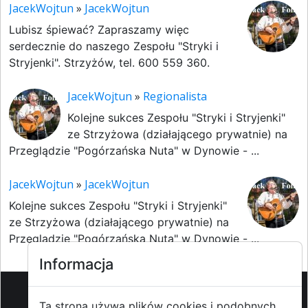
JacekWojtun
»
JacekWojtun
Lubisz śpiewać? Zapraszamy więc
serdecznie do naszego Zespołu "Stryki i
Stryjenki". Strzyżów, tel. 600 559 360.
JacekWojtun
»
Regionalista
Kolejne sukces Zespołu "Stryki i Stryjenki"
ze Strzyżowa (działającego prywatnie) na
Przeglądzie "Pogórzańska Nuta" w Dynowie - ...
JacekWojtun
»
JacekWojtun
Kolejne sukces Zespołu "Stryki i Stryjenki"
ze Strzyżowa (działającego prywatnie) na
Przeglądzie "Pogórzańska Nuta" w Dynowie - ...
Informacja
Ta strona używa plików cookies i podobnych