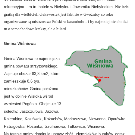
rekreacyjna – m.in. hotele w Niebylcu i Jaworniku Niebyleckim.
Nie lada
gratką dla wielbicieli ciekawostek jest fakt, że w Gwoźnicy co roku
organizowane są mistrzostwa Polski w karambolu... i by najmniej nie chodzi
tu o samochodowe kraksy, ale o bilard.
Gmina Wiśniowa
Gmina Wiśniowa to najmniejsza
gmina powiatu strzyżowskiego.
Zajmuje obszar 83,3 km2, które
zamieszkuje 8,6 tys.
mieszkańców. Gmina położona
jest w dolinie Wisłoka wśród
wzniesień Pogórza. Obejmuje 13
sołectw: Jaszczurowa, Jazowa,
Kalembina, Kozłówek, Kożuchów, Markuszowa, Niewodna, Oparówka,
Pstrągówka, Różanka, Szufnarowa, Tułkowice, Wiśniowa.
Na terenie gminy dominują uprawy zbóż, ziemniaków, buraków, coraz