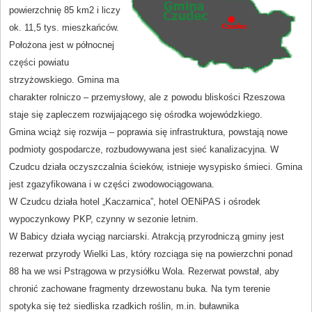
powierzchnię 85 km2 i liczy
ok. 11,5 tys. mieszkańców.
Położona jest w północnej
części powiatu
strzyżowskiego. Gmina ma
charakter rolniczo – przemysłowy, ale z powodu bliskości Rzeszowa
staje się zapleczem rozwijającego się ośrodka wojewódzkiego.
Gmina wciąż się rozwija – poprawia się infrastruktura, powstają nowe
podmioty gospodarcze, rozbudowywana jest sieć kanalizacyjna. W
Czudcu działa oczyszczalnia ścieków, istnieje wysypisko śmieci. Gmina
jest zgazyfikowana i w części zwodowociągowana.
W Czudcu działa hotel „Kaczarnica”, hotel OENiPAS i ośrodek
wypoczynkowy PKP, czynny w sezonie letnim.
W Babicy działa wyciąg narciarski. Atrakcją przyrodniczą gminy jest
rezerwat przyrody Wielki Las, który rozciąga się na powierzchni ponad
88 ha we wsi Pstrągowa w przysiółku Wola. Rezerwat powstał, aby
chronić zachowane fragmenty drzewostanu buka. Na tym terenie
spotyka się też siedliska rzadkich roślin, m.in. buławnika