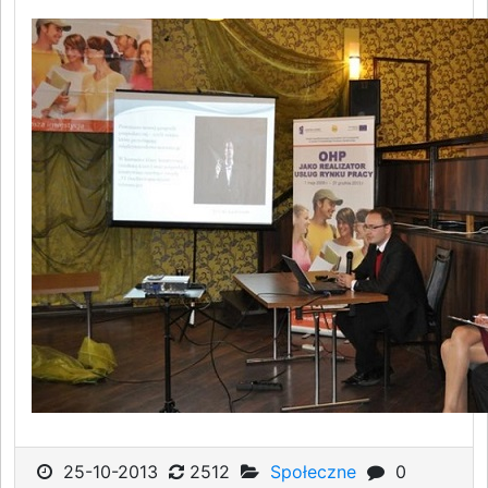
25-10-2013
2512
Społeczne
0