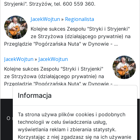
Stryjenki". Strzyżów, tel. 600 559 360.
JacekWojtun
»
Regionalista
Kolejne sukces Zespołu "Stryki i Stryjenki"
ze Strzyżowa (działającego prywatnie) na
Przeglądzie "Pogórzańska Nuta" w Dynowie - ...
JacekWojtun
»
JacekWojtun
Kolejne sukces Zespołu "Stryki i Stryjenki"
ze Strzyżowa (działającego prywatnie) na
Przeglądzie "Pogórzańska Nuta" w Dynowie - ...
Informacja
Ta strona używa plików cookies i podobnych
O strzyzowiak.pl
-
Reklama
-
Pomoc (FAQ)
-
Patronat
technologii w celu świadczenia usług,
medialny
-
Prawa autorskie
-
Redakcja i
wyświetlania reklam i zbierania statystyk.
kontakt
-
Współpraca z mediami
Korzystając z niej zgadzasz się na ich używanie