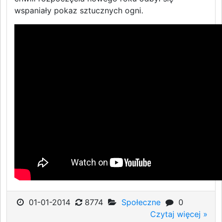
wspaniały pokaz sztucznych ogni.
01-01-2014
8774
Społeczne
0
Czytaj więcej »