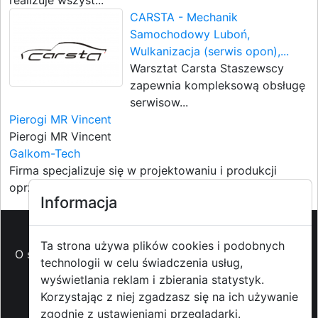
realizuje wszyst...
CARSTA - Mechanik
Samochodowy Luboń,
Wulkanizacja (serwis opon),...
Warsztat Carsta Staszewscy
zapewnia kompleksową obsługę
serwisow...
Pierogi MR Vincent
Pierogi MR Vincent
Galkom-Tech
Firma specjalizuje się w projektowaniu i produkcji
oprzyrządowan...
Informacja
Ta strona używa plików cookies i podobnych
O strzyzowiak.pl
-
Reklama
-
Pomoc (FAQ)
-
Patronat
technologii w celu świadczenia usług,
medialny
-
Prawa autorskie
-
Redakcja i
wyświetlania reklam i zbierania statystyk.
kontakt
-
Współpraca z mediami
Korzystając z niej zgadzasz się na ich używanie
zgodnie z ustawieniami przeglądarki.