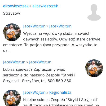
elizawieszczek
»
elizawieszczek
Strzyzow
JacekWojtun
»
JacekWojtun
Wyrusz na wędrówkę śladami swoich
dawnych sąsiadów. Odwiedź stare cerkwie i
cmentarze. To pasjonująca przygoda. A wszystko to
dz...
JacekWojtun
»
JacekWojtun
Lubisz śpiewać? Zapraszamy więc
serdecznie do naszego Zespołu "Stryki i
Stryjenki". Strzyżów, tel. 600 559 360.
JacekWojtun
»
Regionalista
Kolejne sukces Zespołu "Stryki i Stryjenki"
ze Strzyżowa (działającego prywatnie) na