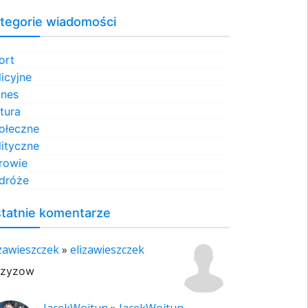
tegorie wiadomości
ort
licyjne
znes
ltura
ołeczne
lityczne
rowie
dróże
tatnie komentarze
izawieszczek
»
elizawieszczek
rzyzow