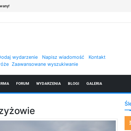
owany!
Dodaj wydarzenie
Napisz wiadomość
Kontakt
róże
Zaawansowane wyszukiwanie
IRMA
FORUM
WYDARZENIA
BLOGI
GALERIA
Śl
rzyżowie