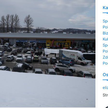
Ka
Sp
Po
Bi
Ku
Sp
Po
Zd
Po
Os
el
St