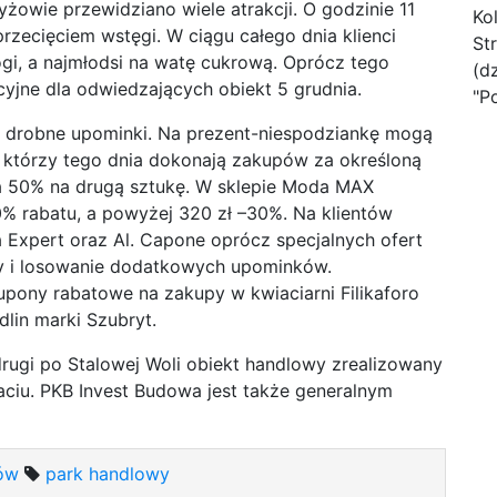
żowie przewidziano wiele atrakcji. O godzinie 11
Ko
rzecięciem wstęgi. W ciągu całego dnia klienci
St
gi, a najmłodsi na watę cukrową. Oprócz tego
(d
yjne dla odwiedzających obiekt 5 grudnia.
"P
a drobne upominki. Na prezent-niespodziankę mogą
, którzy tego dnia dokonają zakupów za określoną
a 50% na drugą sztukę. W sklepie Moda MAX
% rabatu, a powyżej 320 zł –30%. Na klientów
 Expert oraz Al. Capone oprócz specjalnych ofert
y i losowanie dodatkowych upominków.
upony rabatowe na zakupy w kwiaciarni Filikaforo
lin marki Szubryt.
ugi po Stalowej Woli obiekt handlowy zrealizowany
ciu. PKB Invest Budowa jest także generalnym
żów
park handlowy