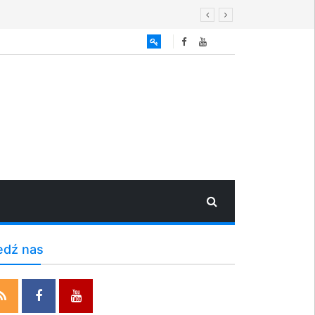
edź nas