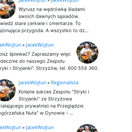
JacekWojtun
»
JacekWojtun
Wyrusz na wędrówkę śladami
swoich dawnych sąsiadów.
wiedź stare cerkwie i cmentarze. To
sjonująca przygoda. A wszystko to dz...
cekWojtun
»
JacekWojtun
bisz śpiewać? Zapraszamy więc
rdecznie do naszego Zespołu
ryki i Stryjenki". Strzyżów, tel. 600 559 360.
JacekWojtun
»
Regionalista
Kolejne sukces Zespołu "Stryki i
Stryjenki" ze Strzyżowa
ziałającego prywatnie) na Przeglądzie
ogórzańska Nuta" w Dynowie - ...
cekWojtun
»
JacekWojtun