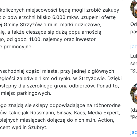
kolicznych miejscowości będą mogli zrobić zakupy
o powierzchni blisko 6.000 mkw. uzupełni ofertę
Od
j Gminy Strzyżów o m.in. marki odzieżowe,
pa
ę, a także cieszące się dużą popularnością
o, od godz. 11.00, najemcy oraz inwestor
Ja
je promocyjne.
Lu
se
"St
schodniej części miasta, przy jednej z głównych
dległości zaledwie 1 km od rynku w Strzyżowie. Dzięki
ostępny dla szerokiego grona odbiorców. Ponad to,
 miejsc parkingowych.
o znajdą się sklepy odpowiadające na różnorodne
(d
, takie jak Rossmann, Sinsay, Kaes, Media Expert,
"P
ejnych miesiącach dołączą do nich m.in. Action,
ucent wędlin Szubryt.
Ja