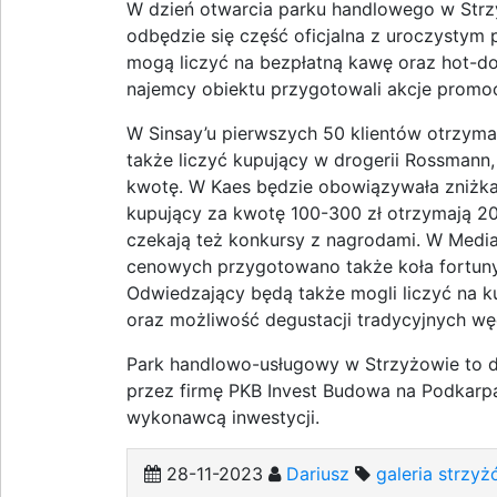
W dzień otwarcia parku handlowego w Strzy
odbędzie się część oficjalna z uroczystym p
mogą liczyć na bezpłatną kawę oraz hot-do
najemcy obiektu przygotowali akcje promoc
W Sinsay’u pierwszych 50 klientów otrzym
także liczyć kupujący w drogerii Rossmann
kwotę. W Kaes będzie obowiązywała zniżk
kupujący za kwotę 100-300 zł otrzymają 20
czekają też konkursy z nagrodami. W Media
cenowych przygotowano także koła fortun
Odwiedzający będą także mogli liczyć na k
oraz możliwość degustacji tradycyjnych węd
Park handlowo-usługowy w Strzyżowie to dr
przez firmę PKB Invest Budowa na Podkarpa
wykonawcą inwestycji.
28-11-2023
Dariusz
galeria strzy