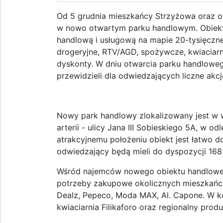
Od 5 grudnia mieszkańcy Strzyżowa oraz o
w nowo otwartym parku handlowym. Obiekt 
handlową i usługową na mapie 20-tysięczne
drogeryjne, RTV/AGD, spożywcze, kwiaciarni
dyskonty. W dniu otwarcia parku handloweg
przewidzieli dla odwiedzających liczne akc
Nowy park handlowy zlokalizowany jest w w
arterii - ulicy Jana III Sobieskiego 5A, w o
atrakcyjnemu położeniu obiekt jest łatwo d
odwiedzający będą mieli do dyspozycji 168
Wśród najemców nowego obiektu handloweg
potrzeby zakupowe okolicznych mieszkańców
Dealz, Pepeco, Moda MAX, Al. Capone. W kol
kwiaciarnia Filikaforo oraz regionalny prod